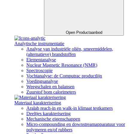
Open Productaanbod
Analytische instrumentatie
Analyse van industriële oliën, smeermiddelen,
(alternatieve) brandstoffen
Elementanalyse
Nuclear Magnetic Resonance (NMR)
Spectroscopie
Vochtanalyse: de Computrac productlijn
Voedingsanalyse
Weegschalen en balansen
Zuurstof bom calorimeters
Materiaal karakterisering​
Aralab reach-in en walk-in klimaat testkamers
Deeltjes karakterisering
Mechanische eigenschappen
Micro-compounding en downstreamapparatuur voor
polymeren en/of rubbers