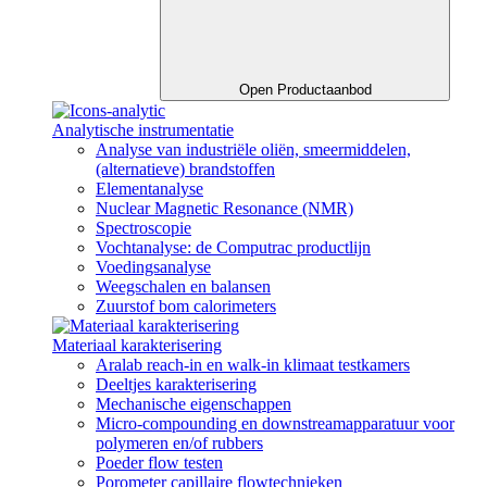
Open Productaanbod
Analytische instrumentatie
Analyse van industriële oliën, smeermiddelen,
(alternatieve) brandstoffen
Elementanalyse
Nuclear Magnetic Resonance (NMR)
Spectroscopie
Vochtanalyse: de Computrac productlijn
Voedingsanalyse
Weegschalen en balansen
Zuurstof bom calorimeters
Materiaal karakterisering​
Aralab reach-in en walk-in klimaat testkamers
Deeltjes karakterisering
Mechanische eigenschappen
Micro-compounding en downstreamapparatuur voor
polymeren en/of rubbers
Poeder flow testen
Porometer capillaire flowtechnieken